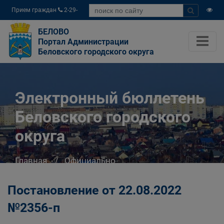
Прием граждан
2-29-
04
БЕЛОВО
Портал Администрации
Беловского городского округа
Электронный бюллетень
Беловского городского
округа
Главная
Официально
Электронный бюллетень Беловского
городского округа
Постановление от 22.08.2022
№2356-п