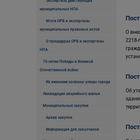
Экспертиза действующих
муниципальных НПА
Пост
Итоги ОРВ и экспертизы
муниципальных правовых актов
О вне
2218-
О процедурах ОРВ и экспертизы
гражд
НПА
устан
75-летие Победы в Великой
Отечественной войне
Пост
Их именами названы улицы города
Об ут
Ликвидация аварийного жилья
здани
Муниципальные закупки
терри
Архив закупок
Пост
Информация для заказчиков