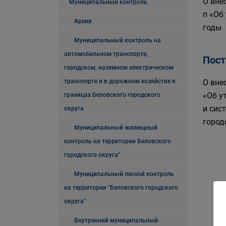
О вне
Муниципальный контроль
п «Об
Архив
годы
Муниципальный контроль на
автомобильном транспорте,
Пост
городском, наземном электрическом
транспорте и в дорожном хозяйстве в
О вне
«Об у
границах Беловского городского
и сис
округа
город
Муниципальный жилищный
контроль на территории Беловского
городского округа"
Муниципальный лесной контроль
на территории "Беловского городского
округа"
Внутренний муниципальный