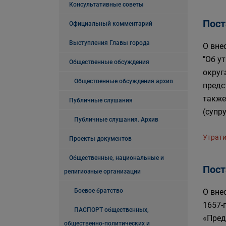
Консультативные советы
Пост
Официальный комментарий
Выступления Главы города
О вне
"Об у
Общественные обсуждения
округ
Общественные обсуждения архив
предс
также
Публичные слушания
(супр
Публичные слушания. Архив
Утрати
Проекты документов
Общественные, национальные и
Пост
религиозные организации
Боевое братство
О вне
1657-
ПАСПОРТ общественных,
«Пред
общественно-политических и