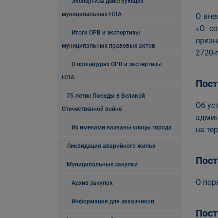
Экспертиза действующих
муниципальных НПА
О вне
«О со
Итоги ОРВ и экспертизы
призн
муниципальных правовых актов
2720-п
О процедурах ОРВ и экспертизы
НПА
Пост
75-летие Победы в Великой
Об ус
Отечественной войне
админ
Их именами названы улицы города
на те
Ликвидация аварийного жилья
Пост
Муниципальные закупки
О пор
Архив закупок
Информация для заказчиков
Пост