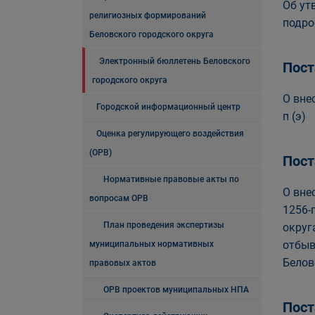
Об ут
религиозных формирований
подро
Беловского городского округа
Электронный бюллетень Беловского
Пост
городского округа
О вне
Городской информационный центр
п (э)
Оценка регулирующего воздействия
(ОРВ)
Пост
Нормативные правовые акты по
О вне
вопросам ОРВ
1256-
План проведения экспертизы
округ
отбыв
муниципальных нормативных
Белов
правовых актов
ОРВ проектов муниципальных НПА
Пост