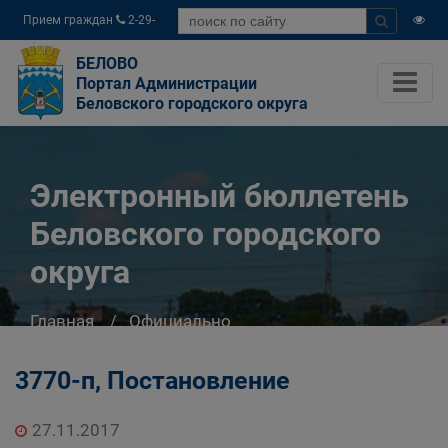
Прием граждан
2-29-
04
БЕЛОВО
Портал Администрации
Беловского городского округа
Электронный бюллетень
Беловского городского
округа
Главная
Официально
Электронный бюллетень Беловского
городского округа
3770-п, Постановление
27.11.2017