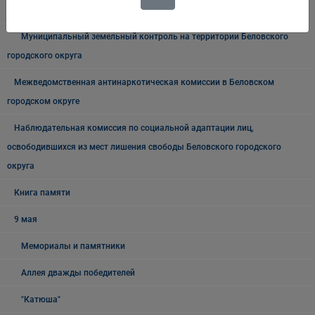
Внутренний муниципальный финансовый контроль
Муниципальный земельный контроль на территории Беловского
городского округа
Межведомственная антинаркотическая комиссии в Беловском
городском округе
Наблюдательная комиссия по социальной адаптации лиц,
освободившихся из мест лишения свободы Беловского городского
округа
Книга памяти
9 мая
Мемориалы и памятники
Аллея дважды победителей
"Катюша"