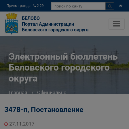
Прием граждан
2-29-
04
БЕЛОВО
Портал Администрации
Беловского городского округа
Электронный бюллетень
Беловского городского
округа
Главная
Официально
Электронный бюллетень Беловского
городского округа
3478-п, Постановление
27.11.2017