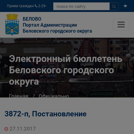
Прием граждан
2-29-
04
БЕЛОВО
Портал Администрации
Беловского городского округа
Электронный бюллетень
Беловского городского
округа
Главная
Официально
Электронный бюллетень Беловского
городского округа
3872-п, Постановление
27.11.2017