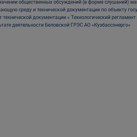
начении общественных обсуждений (в форме слушаний) ма
ающую среду и технической документации по объекту гос
т технической документации « Технологический регламен
ьтате деятельности Беловской ГРЭС АО «Кузбассэнерго»