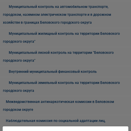
Муниципальный контроль на автомобильном транспорте,
городском, наземном электрическом транспорте и в дорожном
хозяйстве в границах Беловского городского округа
Муниципальный жилищный контроль на территории Беловского
городского округа"
Муниципальный лесной контроль на территории "Беловского
городского округа"
Внутренний муниципальный финансовый контроль
Муниципальный земельный контроль на территории Беловского
городского округа
Межведомственная антинаркотическая комиссии в Беловском
городском округе
Наблюдательная комиссия по социальной адаптации лиц,
освободившихся из мест лишения свободы Беловского городского