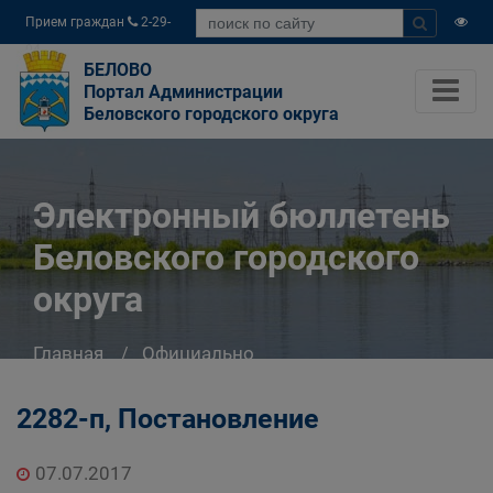
Прием граждан
2-29-
04
БЕЛОВО
Портал Администрации
Беловского городского округа
Электронный бюллетень
Беловского городского
округа
Главная
Официально
Электронный бюллетень Беловского
городского округа
2282-п, Постановление
07.07.2017