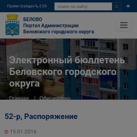
Прием граждан
2-29-
04
БЕЛОВО
Портал Администрации
Беловского городского округа
Электронный бюллетень
Беловского городского
округа
Главная
Официально
Электронный бюллетень Беловского
городского округа
52-р, Распоряжение
15.01.2016