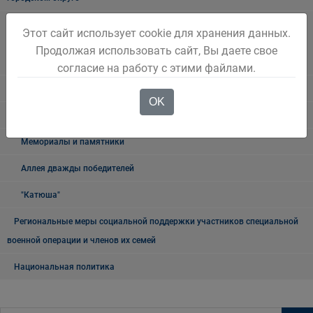
Наблюдательная комиссия по социальной адаптации лиц,
Этот сайт использует cookie для хранения данных.
освободившихся из мест лишения свободы Беловского городского
Продолжая использовать сайт, Вы даете свое
округа
согласие на работу с этими файлами.
Книга памяти
OK
9 мая
Мемориалы и памятники
Аллея дважды победителей
"Катюша"
Региональные меры социальной поддержки участников специальной
военной операции и членов их семей
Национальная политика