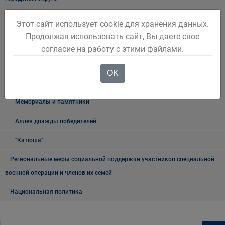
Наблюдательная комиссия по социальной адаптации лиц,
Этот сайт использует cookie для хранения данных.
освободившихся из мест лишения свободы Беловского городского
Продолжая использовать сайт, Вы даете свое
округа
согласие на работу с этими файлами.
Книга памяти
OK
9 мая
Мемориалы и памятники
Аллея дважды победителей
"Катюша"
Региональные меры социальной поддержки участников специальной
военной операции и членов их семей
Национальная политика