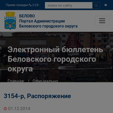
Прием граждан
2-29-
04
БЕЛОВО
Портал Администрации
Беловского городского округа
Электронный бюллетень
Беловского городского
округа
Главная
Официально
Электронный бюллетень Беловского
городского округа
3154-р, Распоряжение
01.12.2014