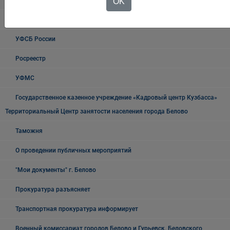
ГИБДД
OK
Полиция
УФСБ России
Росреестр
УФМС
Государственное казенное учреждение «Кадровый центр Кузбасса»
Территориальный Центр занятости населения города Белово
Таможня
О проведении публичных мероприятий
"Мои документы" г. Белово
Прокуратура разъясняет
Транспортная прокуратура информирует
Военный комиссариат городов Белово и Гурьевск, Беловского