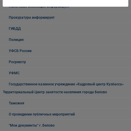
Налоговая инспекция информирует
Прокуратура информирует
ГИБДД
Полиция
УФСБ России
Росреестр
УФМС
Государственное казенное учреждение «Кадровый центр Кузбасса»
Территориальный Центр занятости населения города Белово
Таможня
О проведении публичных мероприятий
"Мои документы" г. Белово