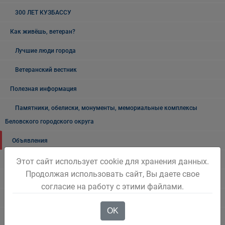
300 ЛЕТ КУЗБАССУ
Как живёшь, ветеран?
Лучшие люди города
Ветеранский вестник
Полезная информация
Памятники, обелиски, монументы, мемориальные комплексы
Беловского городского округа
Объявления
Безопасность на воде
Этот сайт использует cookie для хранения данных.
Продолжая использовать сайт, Вы даете свое
Осторожно мошенники!
согласие на работу с этими файлами.
Государственные органы и службы информируют
OK
Учреждения Здравоохранения