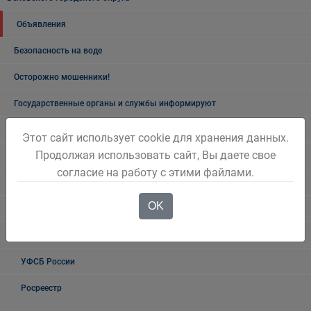
Объявления
Безопасность на воде
Осторожно мошенники!
Государственные органы и службы информируют
Учреждения Здравоохранения
Этот сайт использует cookie для хранения данных.
Продолжая использовать сайт, Вы даете свое
Налоговая инспекция информирует
согласие на работу с этими файлами.
Прокуратура информирует
OK
ГИБДД
Полиция
УФСБ России
Росреестр