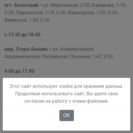
пгт. Бачатский –
ул. Мартовская, 2-20; Комарова, 1-19,
2-20; Подольская, 1-19, 2-26; Харьковска, 1-25, 2-24;
Ижевская, 1-25, 2-16.
с 13.30 до 18.00
мкр. Старо-Белово –
ул. Коммерческая;
Академическая; Российская; Пушкина, 1-47, 2-30.
9.00 до 17.00
пгт. Грамотеино –
ул. Ворошилова, 1-11, 2-16; Якира, 1-
Этот сайт использует cookie для хранения данных.
21, 2-20.
Продолжая использовать сайт, Вы даете свое
согласие на работу с этими файлами.
OK
22 марта