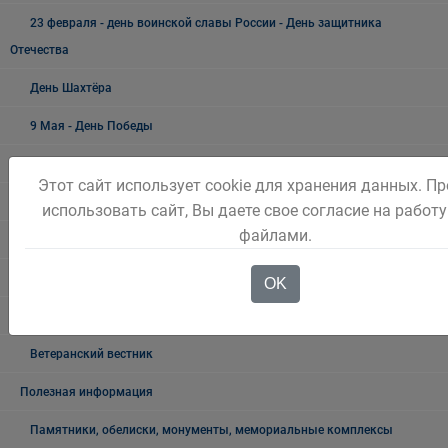
23 февраля - день воинской славы России - День защитника
Отечества
День Шахтёра
9 Мая - День Победы
19 мая - День пионерии
Этот сайт использует cookie для хранения данных. П
Новый год и Рождество
использовать сайт, Вы даете свое согласие на работу
файлами.
300 ЛЕТ КУЗБАССУ
Как живёшь, ветеран?
OK
Лучшие люди города
Ветеранский вестник
Полезная информация
Памятники, обелиски, монументы, мемориальные комплексы