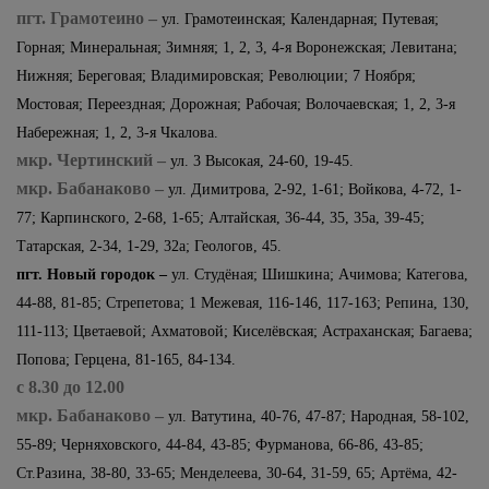
пгт. Грамотеино –
ул. Грамотеинская; Календарная; Путевая;
Горная; Минеральная; Зимняя; 1, 2, 3, 4-я Воронежская; Левитана;
Нижняя; Береговая; Владимировская; Революции; 7 Ноября;
Мостовая; Переездная; Дорожная; Рабочая; Волочаевская; 1, 2, 3-я
Набережная; 1, 2, 3-я Чкалова.
мкр. Чертинский –
ул. 3 Высокая, 24-60, 19-45.
мкр. Бабанаково –
ул. Димитрова, 2-92, 1-61; Войкова, 4-72, 1-
77; Карпинского, 2-68, 1-65;
Алтайская, 36-44, 35, 35а, 39-45;
Татарская, 2-34, 1-29, 32а; Геологов, 45.
пгт. Новый городок –
ул. Студёная; Шишкина; Ачимова; Категова,
44-88, 81-85; Стрепетова; 1 Межевая, 116-146, 117-163; Репина, 130,
111-113; Цветаевой; Ахматовой; Киселёвская; Астраханская; Багаева;
Попова; Герцена, 81-165, 84-134.
с 8.30 до 12.00
мкр. Бабанаково –
ул. Ватутина, 40-76, 47-87; Народная, 58-102,
55-89; Черняховского, 44-84, 43-85; Фурманова, 66-86, 43-85;
Ст.Разина, 38-80, 33-65; Менделеева, 30-64, 31-59, 65; Артёма, 42-