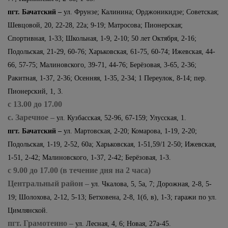
пгт. Бачатский –
ул. Фрунзе; Калинина; Орджоникидзе; Советская;
Шевцовой, 20, 22-28, 22а; 9-19; Матросова; Пионерская;
Спортивная, 1-33; Школьная, 1-9, 2-10; 50 лет Октября, 2-16;
Подольская, 21-29, 60-76; Харьковская, 61-75, 60-74; Ижевская, 44-
66, 57-75; Малиновского, 39-71, 44-76; Берёзовая, 3-65, 2-36;
Ракитная, 1-37, 2-36; Осенняя, 1-35, 2-34; 1 Переулок, 8-14; пер.
Пионерский, 1, 3.
с 13.00 до 17.00
с. Заречное
–
ул. Кузбасская, 52-96, 67-159; Улусская, 1.
пгт. Бачатский –
ул. Мартовская, 2-20; Комарова, 1-19, 2-20;
Подольская, 1-19, 2-52, 60а; Харьковская, 1-51,59/1 2-50; Ижевская,
1-51, 2-42; Малиновского, 1-37, 2-42; Берёзовая, 1-3.
с 9.00 до 17.00 (в течение дня на 2 часа)
Центральный район
–
ул. Чкалова, 5, 5а, 7; Дорожная, 2-8, 5-
19; Шолохова, 2-12, 5-13; Бетховена, 2-8, 1(б, в), 1-3;
гаражи по ул.
Цимлянской.
пгт. Грамотеино –
ул. Лесная, 4, 6; Новая, 27а-45.