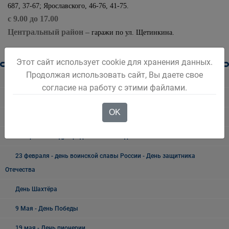
687, 37-67; Ярославского, 46-76, 41-75.
с 9.00 до 17.00
Центральный район –
гаражи по ул. Щетинкина.
Этот сайт использует cookie для хранения данных.
Продолжая использовать сайт, Вы даете свое
Разное
согласие на работу с этими файлами.
Безопасность Беловского городского округа
OK
Праздники, дни воинской славы и памятные даты*
8 Марта - Международный женский день
23 февраля - день воинской славы России - День защитника
Отечества
День Шахтёра
9 Мая - День Победы
19 мая - День пионерии