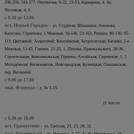
296-358, 343-377; Охотничья, 6-22, 23-33; Карьерная, 4, 4а;
Песочная, 4, 6.
с 8.30 до 12.00
пгт. Новый Городок –
ул. Студёная; Шишкина; Ачимова;
Категова; Стрепеова; 1 Межевая, 16-146, 23-163; Репина, 80-130, 95-
113; Цветаевой; Ахматовой; Киселёвская; Астраханская; Багаева; 2-я
Межевая, 13-45; Глинки, 21-25, 1; Попова; Пржевальского, 28-36;
Строительная; Комсомольская; Герцена; Алтайская; Сиреневая; 1, 2
Молодёжная; Космонавтов; Новгородская; Кузнецкая; Ольшанская;
пер. Весенний.
с 9.00 до 17.00
мкр. Флорида –
д. № 1-15.
11 июля
с 8.30 до 18.00
пгт. Грамотеино –
ул. Светлая, 21, 23, 28, 32.
мкр. Чертинский –
ул. Невского, 5-27, 4а-36; Пожарского, 56,