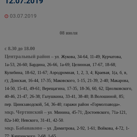
12.07.2019
03.07.2019
08 июля
с 8.30 до 18.00
Центральный район
–
ул. Жукова, 34-64, 11-49; Курчатова,
1а-53, 2б-60; Бардина, 26-66, 1а-69; Целинная, 17-67, 18-68;
Кулибина, 18-62, 11-67; Аэродромная, 1, 2, 3, 4; Краевая, 1(а, б, в,
г); Донская, 16-44, 17-35; Маковского, 1-15, 21-39, 2-40; Макарова,
14-50, 15-41, 49-61; Верещагина, 17-35, 18-36, 60, 62; Циолковского,
40-46, 21-47, 26-38; Галушкина, 33-41, 38-40; В.Волошиной, 85;
пер. Цинкзаводской, 54, 36-40; гаражи район «Гормолзавода».
мкр. Чертинский –
ул. Минина, 45-71; Достоевского, 71а-121,
82а-140; Невского, 31-41, 42-50.
мкр. Бабанаково –
ул. Димитрова, 2-92, 1-61; Войкова, 4-72, 1-
77; Карпинского, 2-68, 1-65.