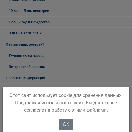
19 мая - День пионерии
Новый год и Рождество
300 ЛЕТ КУЗБАССУ
Как живёшь, ветеран?
Лучшие люди города
Ветеранский вестник
Полезная информация
Памятники, обелиски, монументы, мемориальные комплексы
Этот сайт использует cookie для хранения данных.
Беловского городского округа
Продолжая использовать сайт, Вы даете свое
Объявления
согласие на работу с этими файлами.
Безопасность на воде
OK
Осторожно мошенники!