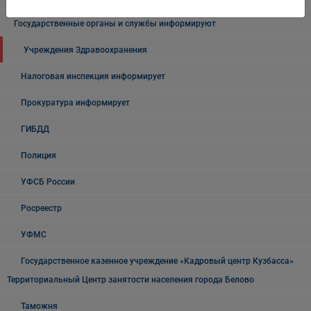
Государственные органы и службы информируют
Учреждения Здравоохранения
Налоговая инспекция информирует
Прокуратура информирует
ГИБДД
Полиция
УФСБ России
Росреестр
УФМС
Государственное казенное учреждение «Кадровый центр Кузбасса»
Территориальный Центр занятости населения города Белово
Таможня