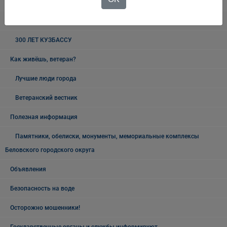
19 мая - День пионерии
Новый год и Рождество
300 ЛЕТ КУЗБАССУ
Как живёшь, ветеран?
Лучшие люди города
Ветеранский вестник
Полезная информация
Памятники, обелиски, монументы, мемориальные комплексы
Беловского городского округа
Объявления
Безопасность на воде
Осторожно мошенники!