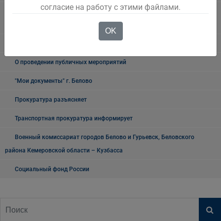
согласие на работу с этими файлами.
Государственное казенное учреждение «Кадровый центр Кузбасса»
Территориальный Центр занятости населения города Белово
OK
Таможня
О проведении публичных мероприятий
"Мои документы" г. Белово
Прокуратура разъясняет
Транспортная прокуратура информирует
Военный комиссариат городов Белово и Гурьевск, Беловского
района Кемеровской области – Кузбасса
Социальный фонд России