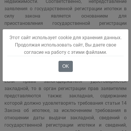
недвижимости. Соответственно, непредставление
заявления о государственной регистрации ипотеки в
силу закона является основанием для
приостановления государственной регистрации
соответствующего права.
Этот сайт использует cookie для хранения данных.
Продолжая использовать сайт, Вы даете свое
Заявление представляется по форме, установленной
согласие на работу с этими файлами.
приказом Минэкономразвития России от 08.12.2015
№ 920. При этом должны быть заполнены заявления
OK
(отдельно) залогодателем и залогодержателем.
Если права залогодержателя удостоверяются
закладной, то в орган регистрации прав заявителем
представляются также: закладная, содержание
которой должно удовлетворять требования статьи 14
Закона об ипотеке, за исключением требования в
отношении даты выдачи закладной, сведений о
государственной регистрации ипотеки и сведений,