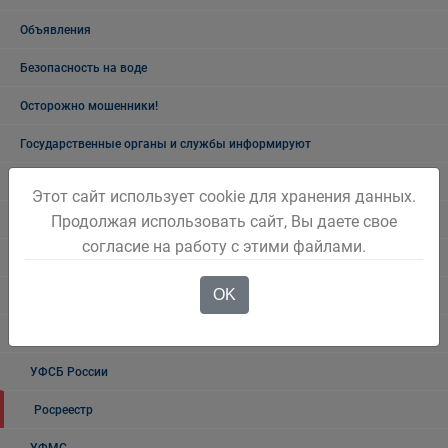
Объявления
Безопасность на воде
Осторожно мошенники!
Государственные органы и службы информируют
Учреждения Здравоохранения
Этот сайт использует cookie для хранения данных.
Продолжая использовать сайт, Вы даете свое
Налоговая инспекция информирует
согласие на работу с этими файлами.
Прокуратура информирует
OK
ГИБДД
Полиция
УФСБ России
Росреестр