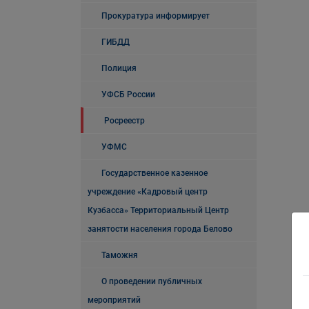
Прокуратура информирует
ГИБДД
Полиция
УФСБ России
Росреестр
УФМС
Государственное казенное
учреждение «Кадровый центр
Кузбасса» Территориальный Центр
занятости населения города Белово
Таможня
О проведении публичных
мероприятий