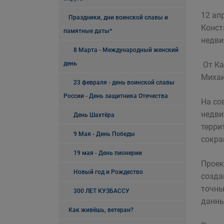
12 ап
Праздники, дни воинской славы и
Конст
памятные даты*
недви
8 Марта - Международный женский
день
От Ка
Миха
23 февраля - день воинской славы
России - День защитника Отечества
На со
недви
День Шахтёра
терри
9 Мая - День Победы
сокра
19 мая - День пионерии
Проек
Новый год и Рождество
созда
точны
300 ЛЕТ КУЗБАССУ
данны
Как живёшь, ветеран?