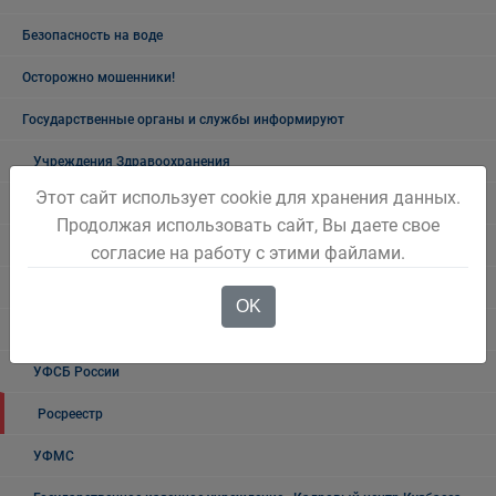
Безопасность на воде
Осторожно мошенники!
Государственные органы и службы информируют
Учреждения Здравоохранения
Этот сайт использует cookie для хранения данных.
Налоговая инспекция информирует
Продолжая использовать сайт, Вы даете свое
Прокуратура информирует
согласие на работу с этими файлами.
ГИБДД
OK
Полиция
УФСБ России
Росреестр
УФМС