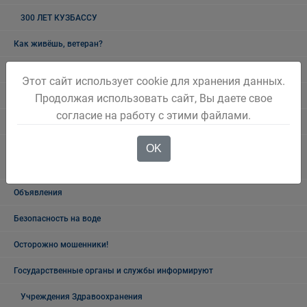
300 ЛЕТ КУЗБАССУ
Как живёшь, ветеран?
Лучшие люди города
Этот сайт использует cookie для хранения данных.
Ветеранский вестник
Продолжая использовать сайт, Вы даете свое
согласие на работу с этими файлами.
Полезная информация
OK
Памятники, обелиски, монументы, мемориальные комплексы
Беловского городского округа
Объявления
Безопасность на воде
Осторожно мошенники!
Государственные органы и службы информируют
Учреждения Здравоохранения