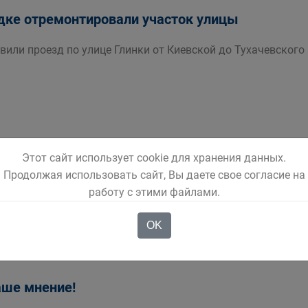
дке отремонтировали участок улицы
или проезд по улице Глинки от Киевской до Тухачевского
Этот сайт использует cookie для хранения данных.
Продолжая использовать сайт, Вы даете свое согласие на
работу с этими файлами.
ником тестирования по энергосбережению?
OK
аше мнение!