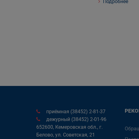
Подробнее
РЕК
приёмная (38452) 2-81-37
дежурный (38452) 2-01-96
652600, Кемеровская обл., г.
Обращ
Белово, ул. Советская, 21