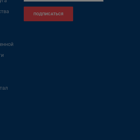
уга
ства
ПОДПИСАТЬСЯ
венной
ти
тал