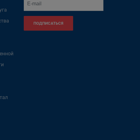
уга
ства
ПОДПИСАТЬСЯ
венной
ти
тал