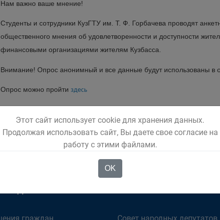
Нам важно ваше мнение!
Студенты и сотрудники КузГТУ им. Т. Ф. Горбачева проводят анке
общественного мнения об удовлетворенности и доступности жите
финансовыми организациями жителям Кузбасса.
Внимание! Опрос анонимный и все данные будут использованы в 
Опрос можно пройти
здесь
Этот сайт использует cookie для хранения данных.
Продолжая использовать сайт, Вы даете свое согласие на
работу с этими файлами.
OK
ОМЕНДУЕМ
ОРГАНЫ ВЛАСТИ
ения граждан
Совет народных депутатов