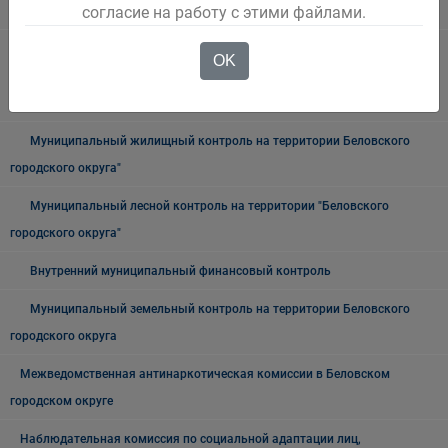
согласие на работу с этими файлами.
Архив
Муниципальный контроль на автомобильном транспорте,
OK
городском, наземном электрическом транспорте и в дорожном
хозяйстве в границах Беловского городского округа
Муниципальный жилищный контроль на территории Беловского
городского округа"
Муниципальный лесной контроль на территории "Беловского
городского округа"
Внутренний муниципальный финансовый контроль
Муниципальный земельный контроль на территории Беловского
городского округа
Межведомственная антинаркотическая комиссии в Беловском
городском округе
Наблюдательная комиссия по социальной адаптации лиц,