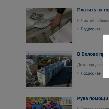
Платить за г
С 1 октября бел
Подробнее
В Белове про
До конца декабр
Подробнее
Рука помощи