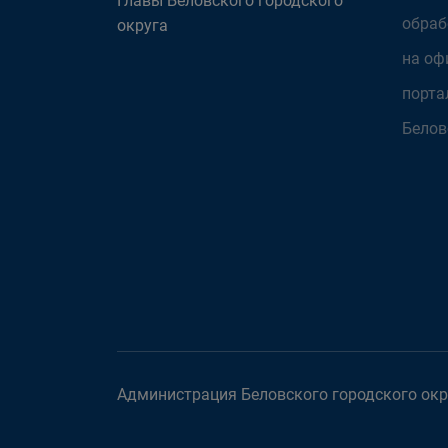
Главы Беловского городского
обраб
округа
на оф
порта
Белов
Администрация Беловского городского окру