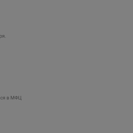
ря.
ься в МФЦ