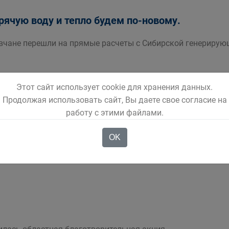
орячую воду и тепло будем по-новому.
овчане перешли на прямые расчеты с Сибирской генериру
Этот сайт использует cookie для хранения данных.
Продолжая использовать сайт, Вы даете свое согласие на
должается капитальный ремонт многоквартир
работу с этими файлами.
я планируется отремонтировать крыши 62 жилых объекто
OK