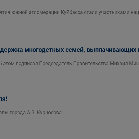
ятия южной агломерации КуZбасса стали участниками нац
ддержка многодетных семей, выплачивающих 
б этом подписал Председатель Правительства Михаил Ми
ля!
авы города А.В. Курносова