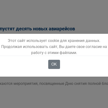
апустят десять новых авиарейсов
овещании под руководством Губернатора Кузбасса Сергея 
Этот сайт использует cookie для хранения данных.
альных авиаперевозок Так в 2019 году пассажиропоток ке
Продолжая использовать сайт, Вы даете свое согласие на
работу с этими файлами.
OK
кадного Ленинграда
жаются мероприятия, посвященные Дню снятия полной бл