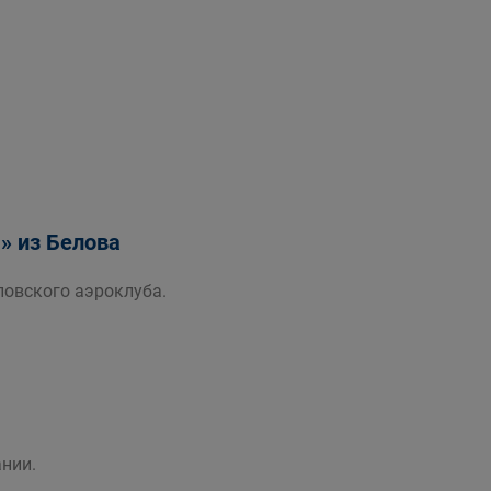
» из Белова
овского аэроклуба.
нии.