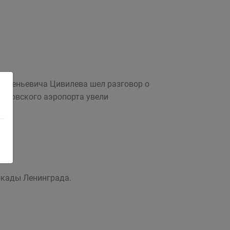
Евгеньевича Цивилева шел разговор о
меровского аэропорта увели
окады Ленинграда.