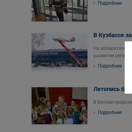
Подробнее
В Кузбассе з
На аппаратном с
развитии регион
Подробнее
Летопись бло
В Белове продол
Подробнее