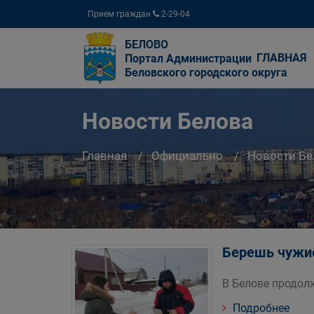
Прием граждан
2-29-04
БЕЛОВО
ГЛАВНАЯ
Портал Администрации
Беловского городского округа
Новости Белова
Главная
Официально
Новости Бе
Берешь чужие
В Белове продол
Подробнее