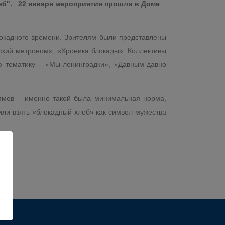
еб". 22 января мероприятия прошли в Доме
окадного времени. Зрителям были представлены
кий метроном», «Хроника блокады». Коллективы
ю тематику - «Мы-ленинградки», «Давным-давно
в – именно такой была минимальная норма,
ли взять «блокадный хлеб» как символ мужества