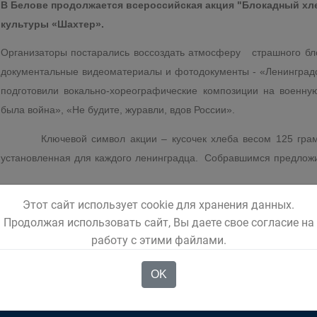
В Белове продолжается всероссийская акция "Блокадный хл
культуры «Шахтер».
Организаторы постарались воссоздать атмосферу страшного бл
документальные видеоматериалы и фотодокументы - «Ленинградс
подготовили вокально-хореографические композиции на военну
была война», «Не будите, журавли, вдов России».
Ключевой символ акции – кусочек хлеба весом 125 граммо
установленная для каждого ленинградца. Собравшимся предложи
Этот сайт использует cookie для хранения данных.
и города.
Продолжая использовать сайт, Вы даете свое согласие на
работу с этими файлами.
OK