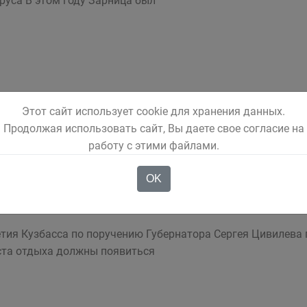
руса В этом году Зарница был
нега Это повлекло за собой деформацию снежных горок и
Этот сайт использует cookie для хранения данных.
ксей Курносов поручил приступить ком
Продолжая использовать сайт, Вы даете свое согласие на
работу с этими файлами.
OK
тия Кузбасса по поручению Губернатора Сергея Цивилева 
еста отдыха должны появиться