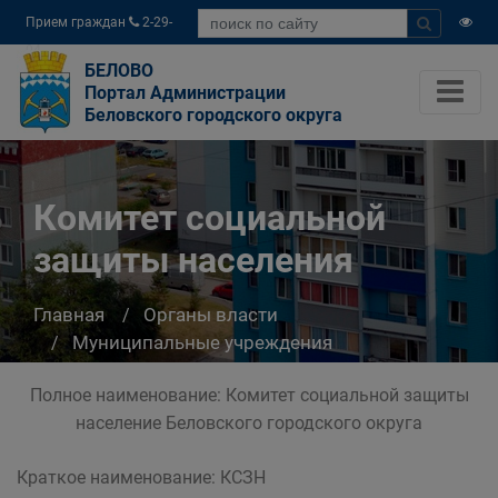
Прием граждан
2-29-
04
БЕЛОВО
Портал Администрации
Беловского городского округа
Комитет социальной
защиты населения
Главная
Органы власти
Муниципальные учреждения
Комитет социальной защиты населения
Полное наименование: Комитет социальной защиты
население Беловского городского округа
Краткое наименование: КСЗН