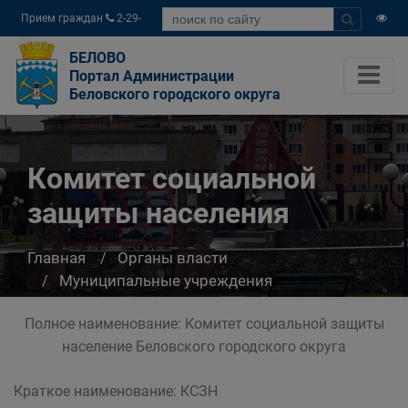
Прием граждан
2-29-
04
БЕЛОВО
Портал Администрации
Беловского городского округа
Комитет социальной
защиты населения
Главная
Органы власти
Муниципальные учреждения
Комитет социальной защиты населения
Полное наименование: Комитет социальной защиты
население Беловского городского округа
Краткое наименование: КСЗН