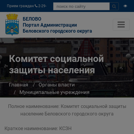
Прием граждан
2-29-
04
БЕЛОВО
Портал Администрации
Беловского городского округа
Комитет социальной
защиты населения
Главная
Органы власти
Муниципальные учреждения
Комитет социальной защиты населения
Полное наименование: Комитет социальной защиты
население Беловского городского округа
Краткое наименование: КСЗН