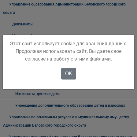
Управление образования Администрации Беловского городского
округа
Документы
Новости образования
Этот сайт использует cookie для хранения данных.
Госуслуги
Продолжая использовать сайт, Вы даете свое
согласие на работу с этими файлами.
Система образования города Белово
Учреждения дошкольного образования
OK
Образовательные учреждения
Интернаты, детские дома
Учреждения дополнительного образования детей и взрослых
Управление по земельным ресурсам и муниципальному имуществу
Администрации Беловского городского округа