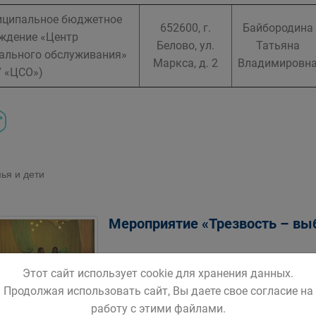
ципальное бюджетное
652600, г.
Байбородина
ждение «Центр
Белово, ул.
Татьяна
ального обслуживания»
Маркса, д. 2
Владимировн
 «ЦСО»)
ья и дети
Мероприятие «Трезвость – вы
Этот сайт использует cookie для хранения данных.
Продолжая использовать сайт, Вы даете свое согласие на
работу с этими файлами.