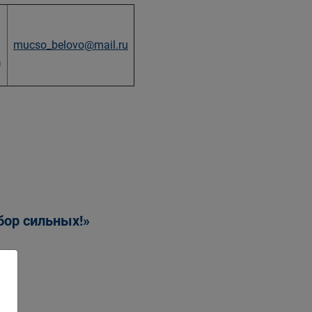
mucso_belovo@mail.ru
а
бор сильных!»