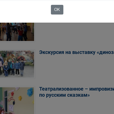
OK
День рождения в «Тёплом дом
Экскурсия на выставку «диноз
Театрализованное – импровиз
по русским сказкам»