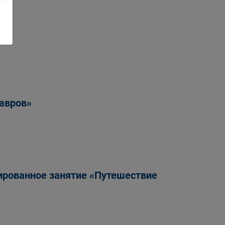
е»
авров»
ированное занятие «Путешествие