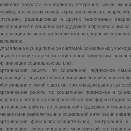
пожилого возраста и инвалидов, ветеранов, семей, женщ
службы, и членов их семей, жертв политических репресси
ситуациях, радиационных и других техногенных авария
нуждающихся в социальной поддержке и проживающих на т
-реализация региональной политики по вопросам социаль
населения;
-управление муниципальной системой социальных учрежден
-осуществление адресной социальной поддержки населе
организации социальных выплат;
-организация работы по социальной поддержке семь
реализацию государственной политики по улучшению поло
обслуживанию семей с детьми, организации выплаты пособ
-организация работы по социальной поддержке и соци
возраста и ветеранов, совершенствованию форм и видов с
-организация работы по социальной поддержке и социаль
механизмов реабилитации и социальной интеграции инвали
-организация финансово-хозяйственной, контрольной 
организацию финансирования мероприятий по социальн