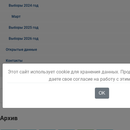
Выборы 2024 год
Март
Выборы 2025 год
Выборы 2026 год
Открытые данные
Контакты
Этот сайт использует cookie для хранения данных. Пр
Контакты коммунальных служб
даете свое согласие на работу с эти
OK
Архив