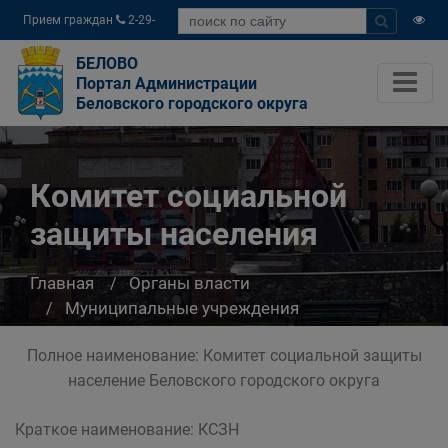
Прием граждан
2-29-
04
БЕЛОВО
Портал Администрации
Беловского городского округа
Комитет социальной
защиты населения
Главная
Органы власти
Муниципальные учреждения
Комитет социальной защиты населения
Полное наименование: Комитет социальной защиты
население Беловского городского округа
Краткое наименование: КСЗН