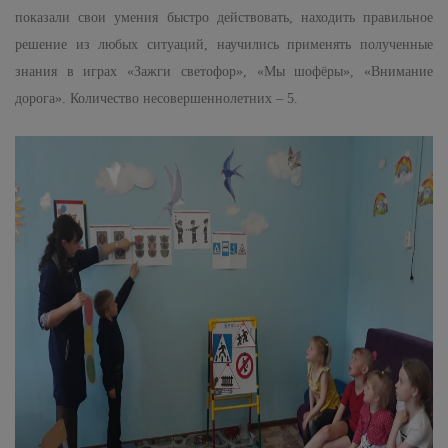
показали свои
умения быстро действовать, находить правильное
решение из любых ситуаций,
научились применять полученные
знания в играх «Зажги светофор», «Мы шофёры», «Внимание
дорога».
Количество несовершеннолетних – 5.