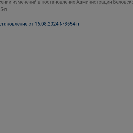
сении изменений в постановление Администрации Беловског
5-п
тановление от 16.08.2024 №3554-п