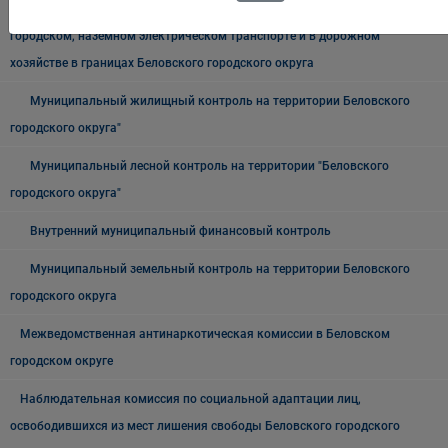
Муниципальный контроль на автомобильном транспорте,
городском, наземном электрическом транспорте и в дорожном
хозяйстве в границах Беловского городского округа
Муниципальный жилищный контроль на территории Беловского
городского округа"
Муниципальный лесной контроль на территории "Беловского
городского округа"
Внутренний муниципальный финансовый контроль
Муниципальный земельный контроль на территории Беловского
городского округа
Межведомственная антинаркотическая комиссии в Беловском
городском округе
Наблюдательная комиссия по социальной адаптации лиц,
освободившихся из мест лишения свободы Беловского городского