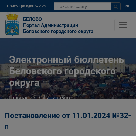
Прием граждан
2-29-
04
БЕЛОВО
Портал Администрации
Беловского городского округа
Электронный бюллетень
Беловского городского
округа
Главная
Официально
Электронный бюллетень Беловского
городского округа
Постановление от 11.01.2024 №32-
п