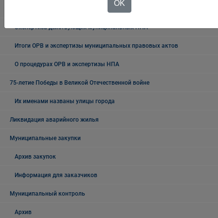
OK
ОРВ проектов муниципальных НПА
Экспертиза действующих муниципальных НПА
Итоги ОРВ и экспертизы муниципальных правовых актов
О процедурах ОРВ и экспертизы НПА
75-летие Победы в Великой Отечественной войне
Их именами названы улицы города
Ликвидация аварийного жилья
Муниципальные закупки
Архив закупок
Информация для заказчиков
Муниципальный контроль
Архив