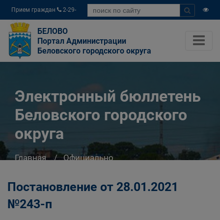
Прием граждан
2-29-
04
БЕЛОВО
Портал Администрации
Беловского городского округа
Электронный бюллетень
Беловского городского
округа
Главная
Официально
Электронный бюллетень Беловского
городского округа
Постановление от 28.01.2021
№243-п