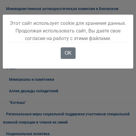
Межведомственная антинаркотическая комиссии в Беловском
городском округе
Этот сайт использует cookie для хранения данных.
Наблюдательная комиссия по социальной адаптации лиц,
Продолжая использовать сайт, Вы даете свое
освободившихся из мест лишения свободы Беловского городского
согласие на работу с этими файлами.
округа
OK
Книга памяти
9 мая
Мемориалы и памятники
Аллея дважды победителей
"Катюша"
Региональные меры социальной поддержки участников специальной
военной операции и членов их семей
Национальная политика