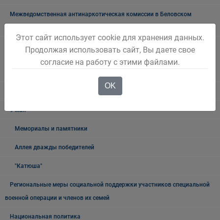
Межведомственная антинаркотическая комиссии в Беловском
городском округе
Этот сайт использует cookie для хранения данных.
Наблюдательная комиссия по социальной адаптации лиц,
Продолжая использовать сайт, Вы даете свое
освободившихся из мест лишения свободы Беловского городского
согласие на работу с этими файлами.
округа
OK
Книга памяти
9 мая
Мемориалы и памятники
Аллея дважды победителей
"Катюша"
Региональные меры социальной поддержки участников специальной
военной операции и членов их семей
Национальная политика