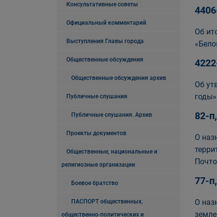
Консультативные советы
4406
Официальный комментарий
Об ит
Выступления Главы города
«Бело
Общественные обсуждения
4222
Общественные обсуждения архив
Об ут
годы»
Публичные слушания
82-п
Публичные слушания. Архив
Проекты документов
О наз
терри
Общественные, национальные и
Почто
религиозные организации
77-п
Боевое братство
О наз
ПАСПОРТ общественных,
земле
общественно-политических и