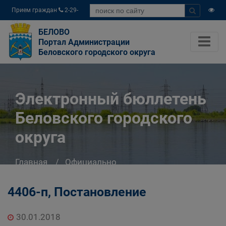
Прием граждан
2-29-
04
БЕЛОВО
Портал Администрации
Беловского городского округа
Электронный бюллетень
Беловского городского
округа
Главная
Официально
Электронный бюллетень Беловского
городского округа
4406-п, Постановление
30.01.2018