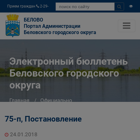
Прием граждан
2-29-
04
БЕЛОВО
Портал Администрации
Беловского городского округа
Электронный бюллетень
Беловского городского
округа
Главная
Официально
Электронный бюллетень Беловского
городского округа
75-п, Постановление
24.01.2018