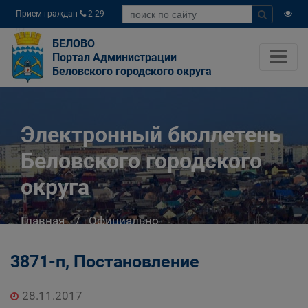
Прием граждан
2-29-
04
БЕЛОВО
Портал Администрации
Беловского городского округа
Электронный бюллетень
Беловского городского
округа
Главная
Официально
Электронный бюллетень Беловского
городского округа
3871-п, Постановление
28.11.2017