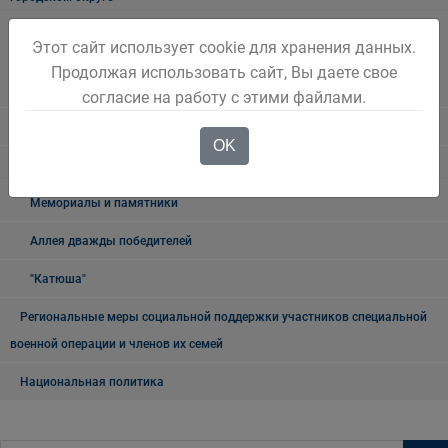
Наблюдательная комиссия по социальной адаптации лиц,
Этот сайт использует cookie для хранения данных.
освободившихся из мест лишения свободы Беловского городского
Продолжая использовать сайт, Вы даете свое
округа
согласие на работу с этими файлами.
Книга памяти
OK
9 мая
Мемориалы и памятники
Аллея дважды победителей
"Катюша"
Региональные меры социальной поддержки участников специальной
военной операции и членов их семей
Национальная политика