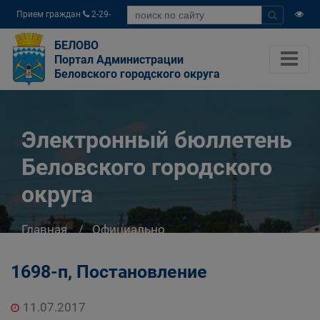
Прием граждан
2-29-
04
БЕЛОВО
Портал Администрации
Беловского городского округа
Электронный бюллетень
Беловского городского
округа
Главная
Официально
Электронный бюллетень Беловского
городского округа
1698-п, Постановление
11.07.2017