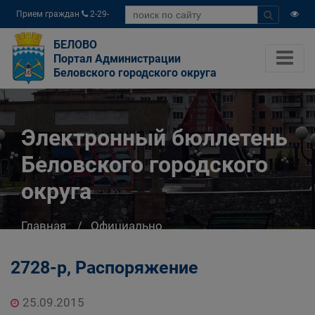
Прием граждан
2-29-
04
БЕЛОВО
Портал Администрации
Беловского городского округа
Электронный бюллетень
Беловского городского
округа
Главная
Официально
Электронный бюллетень Беловского
городского округа
2728-р, Распоряжение
25.09.2015